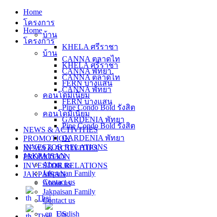
Skip
Home
to
โครงการ
content
Home
บ้าน
โครงการ
KHELA ศรีราชา
บ้าน
CANNA ตลาดไท
KHELA ศรีราชา
CANNA พัทยา
CANNA ตลาดไท
FERN บางแสน
CANNA พัทยา
คอนโดมิเนียม
FERN บางแสน
Pine Condo Bold รังสิต
คอนโดมิเนียม
GARDENIA พัทยา
Pine Condo Bold รังสิต
NEWS & ACTIVITIES
GARDENIA พัทยา
PROMOTION
INVESTOR RELATIONS
NEWS & ACTIVITIES
JAKPAISAN
PROMOTION
About us
INVESTOR RELATIONS
Jakpaisan Family
JAKPAISAN
Contact us
About us
Jakpaisan Family
Thai
Contact us
English
Thai