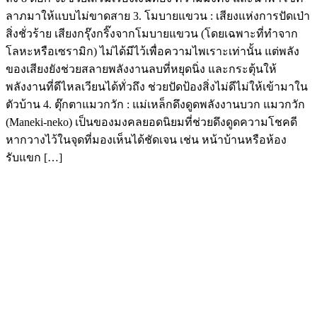
ลาภมาให้แบบไม่ขาดสาย 3. โมบายแขวน : เสียงแห่งการปัดเป่า
สิ่งชั่วร้าย เสียงกรุ๊งกริ๊งจากโมบายแขวน (โดยเฉพาะที่ทำจาก
โลหะหรือเซรามิก) ไม่ได้มีไว้เพื่อความไพเราะเท่านั้น แต่พลัง
ของเสียงยังช่วยสลายพลังงานลบที่หยุดนิ่ง และกระตุ้นให้
พลังงานที่ดีไหลเวียนได้ทั่วถึง ช่วยปัดป้องสิ่งไม่ดีไม่ให้เข้ามาใน
ตัวบ้าน 4. ตุ๊กตาแมวกวัก : แม่เหล็กดึงดูดพลังงานบวก แมวกวัก
(Maneki-neko) เป็นของมงคลยอดนิยมที่ช่วยดึงดูดความโชคดี
หากวางไว้ในจุดที่มองเห็นได้ชัดเจน เช่น หน้าบ้านหรือห้อง
รับแขก […]