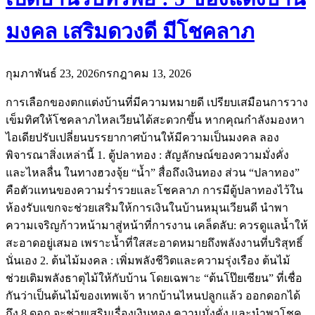
มงคล เสริมดวงดี มีโชคลาภ
กุมภาพันธ์ 23, 2026
กรกฎาคม 13, 2026
การเลือกของตกแต่งบ้านที่มีความหมายดี เปรียบเสมือนการวาง
เข็มทิศให้โชคลาภไหลเวียนได้สะดวกขึ้น หากคุณกำลังมองหา
ไอเดียปรับเปลี่ยนบรรยากาศบ้านให้มีความเป็นมงคล ลอง
พิจารณาสิ่งเหล่านี้ 1. ตู้ปลาทอง : สัญลักษณ์ของความมั่งคั่ง
และไหลลื่น ในทางฮวงจุ้ย “น้ำ” สื่อถึงเงินทอง ส่วน “ปลาทอง”
คือตัวแทนของความร่ำรวยและโชคลาภ การมีตู้ปลาทองไว้ใน
ห้องรับแขกจะช่วยเสริมให้การเงินในบ้านหมุนเวียนดี นำพา
ความเจริญก้าวหน้ามาสู่หน้าที่การงาน เคล็ดลับ: ควรดูแลน้ำให้
สะอาดอยู่เสมอ เพราะน้ำที่ใสสะอาดหมายถึงพลังงานที่บริสุทธิ์
นั่นเอง 2. ต้นไม้มงคล : เพิ่มพลังชีวิตและความรุ่งเรือง ต้นไม้
ช่วยเติมพลังธาตุไม้ให้กับบ้าน โดยเฉพาะ “ต้นโป๊ยเซียน” ที่เชื่อ
กันว่าเป็นต้นไม้ของเทพเจ้า หากบ้านไหนปลูกแล้ว ออกดอกได้
ถึง 8 ดอก จะช่วยเสริมเรื่องเงินทอง ความมั่งคั่ง และนำพาโชค