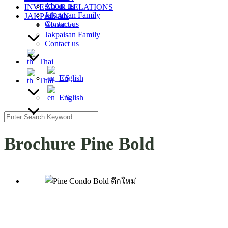
About us
INVESTOR RELATIONS
Jakpaisan Family
JAKPAISAN
Contact us
About us
Jakpaisan Family
Contact us
Thai
English
Thai
English
Search
for:
Brochure Pine Bold